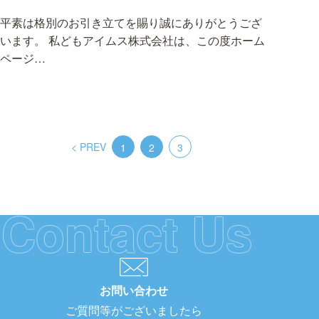
平素は格別のお引き立てを賜り誠にありがとうござ
います。 私どもアイムス株式会社は、この度ホーム
ページ…
< PREV
1
2
3
Contact Us
投
稿
の
ペ
ー
お問い合わせ
ジ
送
ご質問等がございましたら