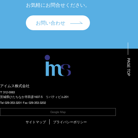
り
お気軽にお問合せください。
お問い合わせ
PAGE TOP
アイムス株式会社
〒312-0063
茨城県ひたちなか市田彦1637-5 リバティビル201
Tel 029-353-3201
Fax 029-353-3202
Google Map
サイトマップ
プライバシーポリシー