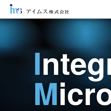
I
nteg
M
icr