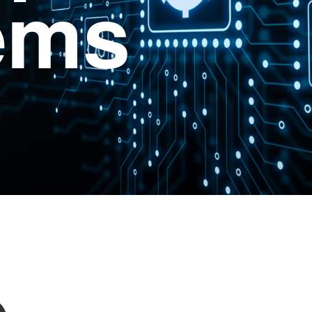
ems
e